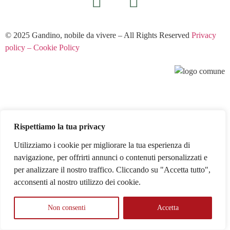
© 2025 Gandino, nobile da vivere – All Rights Reserved
Privacy
policy – Cookie Policy
Rispettiamo la tua privacy
Utilizziamo i cookie per migliorare la tua esperienza di
navigazione, per offrirti annunci o contenuti personalizzati e
per analizzare il nostro traffico. Cliccando su "Accetta tutto",
acconsenti al nostro utilizzo dei cookie.
Non consenti
Accetta